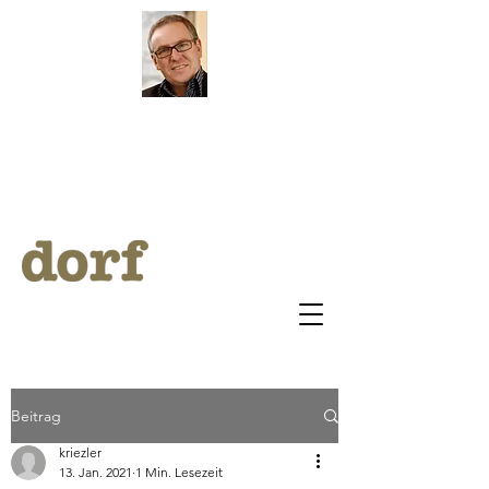
by Klaus Riezler
ARCHI
V
BLOG
Beitrag
kriezler
13. Jan. 2021
1 Min. Lesezeit