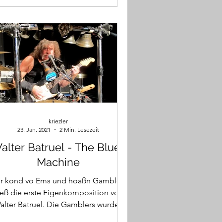
kriezler
23. Jan. 2021
2 Min. Lesezeit
alter Batruel - The Blues
Machine
ir kond vo Ems und hoaßn Gamblers
ieß die erste Eigenkomposition von
alter Batruel. Die Gamblers wurden
von Walter 1965 gegründet und...