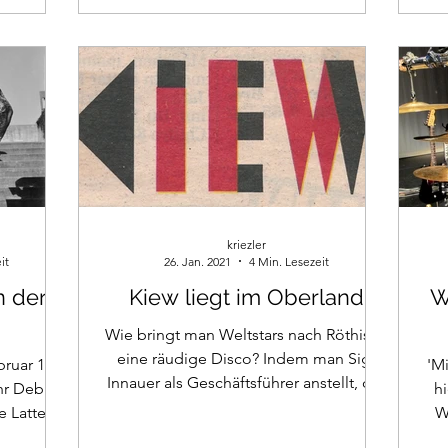
kriezler
it
26. Jan. 2021
4 Min. Lesezeit
n der
Kiew liegt im Oberland
W
Wie bringt man Weltstars nach Röthis in
eine räudige Disco? Indem man Sigi
bruar 1974
'M
Innauer als Geschäftsführer anstellt, der
ihr Debüt
h
den europäischen...
e Latte
W
...