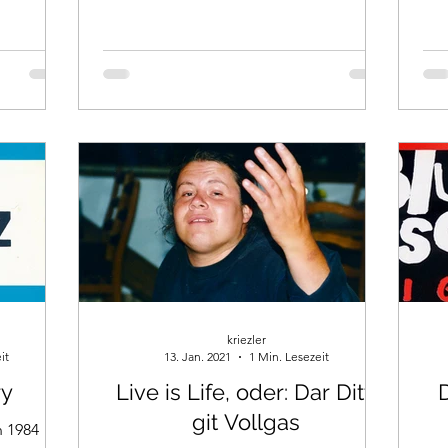
kriezler
it
13. Jan. 2021
1 Min. Lesezeit
ry
Live is Life, oder: Dar Ditti
D
git Vollgas
n 1984