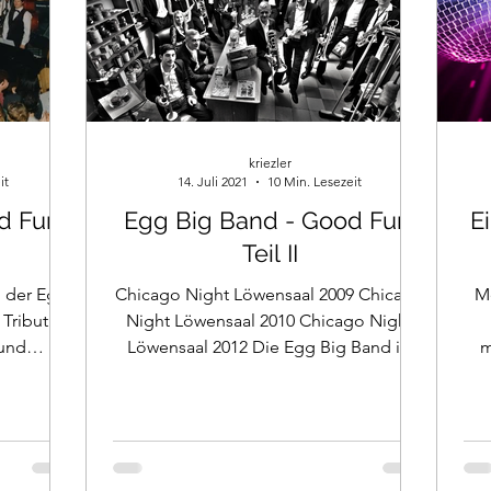
kriezler
it
14. Juli 2021
10 Min. Lesezeit
d Fun,
Egg Big Band - Good Fun,
E
Teil II
 der Egg
Chicago Night Löwensaal 2009 Chicago
Me
 Tribut an
Night Löwensaal 2010 Chicago Night
und
Löwensaal 2012 Die Egg Big Band ist
m
er die...
bei Facebook. Erster Eintrag...
F