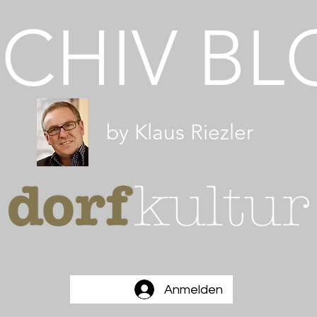
CHI
V
BL
by Klaus Riezler
Anmelden