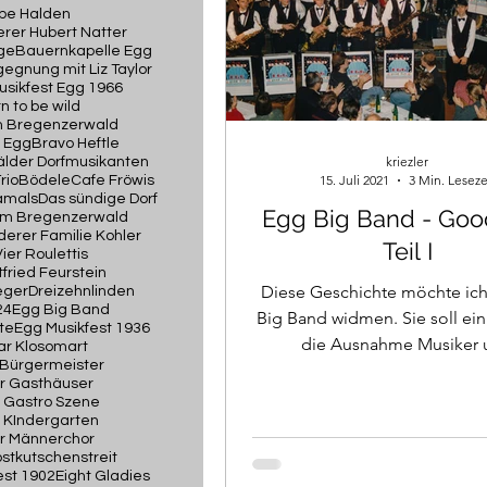
lpe Halden
rer Hubert Natter
ge
Bauernkapelle Egg
egnung mit Liz Taylor
usikfest Egg 1966
n to be wild
m Bregenzerwald
 Egg
Bravo Heftle
kriezler
lder Dorfmusikanten
15. Juli 2021
3 Min. Leseze
rio
Bödele
Cafe Fröwis
amals
Das sündige Dorf
Egg Big Band - Goo
 im Bregenzerwald
erer Familie Kohler
Teil I
Vier Roulettis
tfried Feurstein
Diese Geschichte möchte ich
eger
Dreizehnlinden
24
Egg Big Band
Big Band widmen. Sie soll ein
te
Egg Musikfest 1936
die Ausnahme Musiker 
r Klosomart
Bürgermeister
Musikerinnen sein, die uns üb
r Gasthäuser
 Gastro Szene
 KIndergarten
r Männerchor
stkutschenstreit
est 1902
Eight Gladies