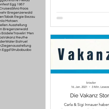
gg
Schihütte Mellau
enfest Egg 1957
 Cruises
Silvio Raos
kehr Bregenzerwald
en
Tabak Regie Bezau
mla Motown
ellen Ausstellung
im Bregenzerwald
m Bödele
Travelin' Men
os
Vakanz Reuthe
der
Waler Batruel
n
Ziegenausstellung
in Egg
d'Strubobuobo
kriezler
16. Jan. 2021
3 Min. Leseze
Die Vakanz Sto
Carla & Sigi Innauer habe