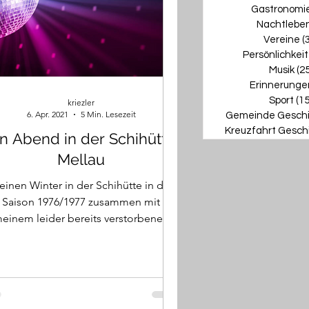
Gastronomi
Nachtlebe
Vereine
(
Persönlichkei
Musik
(25
Erinnerunge
Sport
(15
kriezler
6. Apr. 2021
5 Min. Lesezeit
Gemeinde Gesch
Kreuzfahrt Gesch
in Abend in der Schihütte
Mellau
inen Winter in der Schihütte in der
Saison 1976/1977 zusammen mit
einem leider bereits verstorbenen
reund Manfred Robausch (Hopsi)...