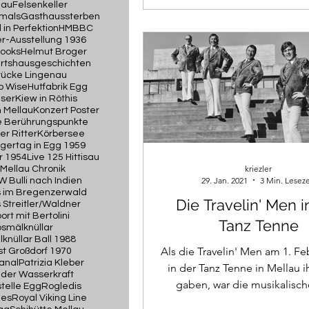
lau
Felsenkeller
mals
Gasthaussterben
 in Perfektion
HMBBC
-Ausstellung 1936
rooks
Helmut Broger
Wirtshausgeschichten
ücke Lingenau
o Wise
Hutfabrik Egg
iser
Kiew in Röthis
 Mellau
Konzert Poster
he Berührungspunkte
er Ritter
Körbersee
ertag in Egg 1959
r 1954
Live 125 Hittisau
kriezler
Mellau Chronik
29. Jan. 2021
3 Min. Leseze
 Bulli nach Indien
 im Bregenzerwald
Die Travelin' Men i
 Streitler/Waldner
ort mit Bertolini
Tanz Tenne
smälknüllar
knüllar Ball 1988
Als die Travelin' Men am 1. Fe
st Großdorf 1970
anal
Patrizia Kleber
in der Tanz Tenne in Mellau 
 der Wasserkraft
gaben, war die musikalisch
telle Egg
Rogledis
nes
Royal Viking Line
bereits hoch gelegt. Von