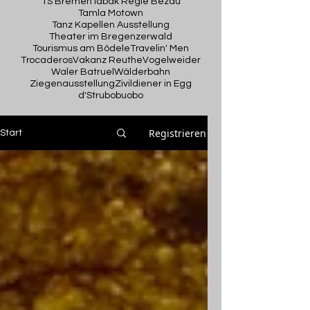
TS Bremen
Tabak Regie Bezau
Tamla Motown
Tanz Kapellen Ausstellung
Theater im Bregenzerwald
Tourismus am Bödele
Travelin' Men
Trocaderos
Vakanz Reuthe
Vogelweider
Waler Batruel
Wälderbahn
Ziegenausstellung
Zivildiener in Egg
d'Strubobuobo
Registrieren
Start