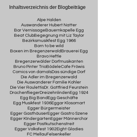
Inhaltsverzeichnis der Blogbeiträge
Alpe Halden
Auswanderer Hubert Natter
Bar Vernissage
Bauernkapelle Egg
Beat Club
Begegnung mit Liz Taylor
Bezirksmusikfest Egg 1966
Born to be wild
Boxen im Bregenzerwald
Brauerei Egg
Bravo Heftle
Bregenzerwälder Dorfmusikanten
Bruno Pinter Trio
Bödele
Cafe Fröwis
Comics von damals
Das sündige Dorf
Die Adler im Bregenzerwald
Die Auswanderer Familie Kohler
Die Vier Roulettis
Dr. Gottfried Feurstein
Drachenflieger
Dreizehnlinden
Egg 1924
Egg Big Band
Egg Geschäfte
Egg Musikfest 1936
Eggar Klosomart
Egger Bürgermeister
Egger Gasthäuser
Egger Gastro Szene
Egger KIndergarten
Egger Männerchor
Egger Postkutschenstreit
Egger Volksfest 1902
Eight Gladies
FC Mellau
Felsenkeller