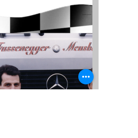
Gendarm, Runde II
Die spannende Geschichte der
Bregenzerwälder Amateur Boxer geht
weiter. Wo bleiben die anderen beiden
Bäcker? Was hat es mit dem Gendarm...