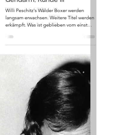
kriezler
8. Feb. 2022
9 Min. Lesezeit
Vier Bäcker und ein
Gendarm, Runde III
Willi Peschitz's Wälder Boxer werden
langsam erwachsen. Weitere Titel werden
erkämpft. Was ist geblieben vom einst
königlichen Boxsport...