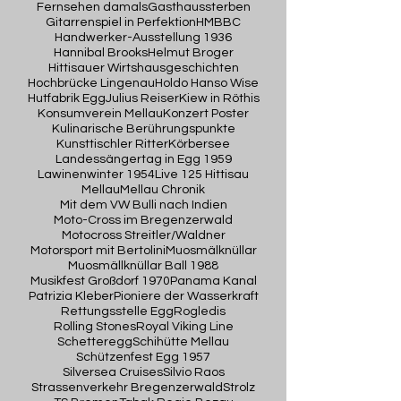
Fernsehen damals
Gasthaussterben
Gitarrenspiel in Perfektion
HMBBC
Handwerker-Ausstellung 1936
Hannibal Brooks
Helmut Broger
Hittisauer Wirtshausgeschichten
Hochbrücke Lingenau
Holdo Hanso Wise
Hutfabrik Egg
Julius Reiser
Kiew in Röthis
Konsumverein Mellau
Konzert Poster
Kulinarische Berührungspunkte
Kunsttischler Ritter
Körbersee
Landessängertag in Egg 1959
Lawinenwinter 1954
Live 125 Hittisau
Mellau
Mellau Chronik
Mit dem VW Bulli nach Indien
Moto-Cross im Bregenzerwald
Motocross Streitler/Waldner
Motorsport mit Bertolini
Muosmälknüllar
Muosmällknüllar Ball 1988
Musikfest Großdorf 1970
Panama Kanal
Patrizia Kleber
Pioniere der Wasserkraft
Rettungsstelle Egg
Rogledis
Rolling Stones
Royal Viking Line
Schetteregg
Schihütte Mellau
Schützenfest Egg 1957
Silversea Cruises
Silvio Raos
Strassenverkehr Bregenzerwald
Strolz