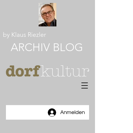
by Klaus Riezler
ARCHI
V
BLOG
Anmelden