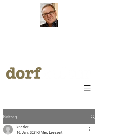
by Klaus Riezler
ARCHI
V
BLOG
Beitrag
kriezler
16. Jan. 2021
3 Min. Lesezeit