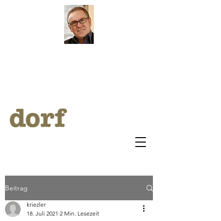
by Klaus Riezler
ARCHI
V
BLOG
Beitrag
kriezler
18. Juli 2021
2 Min. Lesezeit