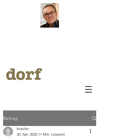
by Klaus Riezler
ARCHI
V
BLOG
Beitrag
kriezler
20. Apr. 2022
11 Min. Lesezeit