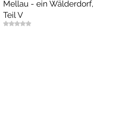
Mellau - ein Wälderdorf,
Teil V
Mit NaN von 5 Sternen bewertet.