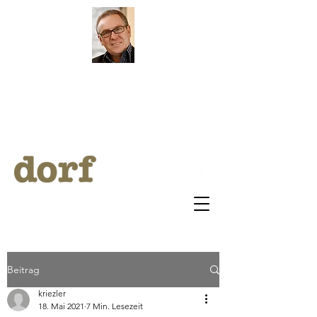
by Klaus Riezler
ARCHI
V
BLOG
Beitrag
kriezler
18. Mai 2021
7 Min. Lesezeit