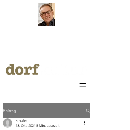
by Klaus Riezler
ARCHI
V
BLOG
Beitrag
kriezler
13. Okt. 2024
5 Min. Lesezeit