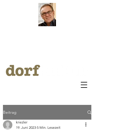
by Klaus Riezler
ARCHI
V
BLOG
Beitrag
kriezler
19. Juni 2023
5 Min. Lesezeit