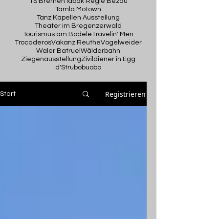
TS Bremen
Tabak Regie Bezau
Tamla Motown
Tanz Kapellen Ausstellung
Theater im Bregenzerwald
Tourismus am Bödele
Travelin' Men
Trocaderos
Vakanz Reuthe
Vogelweider
Waler Batruel
Wälderbahn
Ziegenausstellung
Zivildiener in Egg
d'Strubobuobo
Registrieren
Start