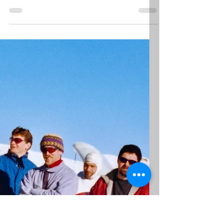
Die Paraglider hatten längst die
Lufthohheit übernommen. Die
Drachenflieger im Bregenzerwald wurden
mit ihrem Club langsam älter....