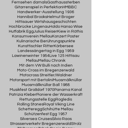
Fernsehen damals
Gasthaussterben
Gitarrenspiel in Perfektion
HMBBC
Handwerker-Ausstellung 1936
Hannibal Brooks
Helmut Broger
Hittisauer Wirtshausgeschichten
Hochbrücke Lingenau
Holdo Hanso Wise
Hutfabrik Egg
Julius Reiser
Kiew in Röthis
Konsumverein Mellau
Konzert Poster
Kulinarische Berührungspunkte
Kunsttischler Ritter
Körbersee
Landessängertag in Egg 1959
Lawinenwinter 1954
Live 125 Hittisau
Mellau
Mellau Chronik
Mit dem VW Bulli nach Indien
Moto-Cross im Bregenzerwald
Motocross Streitler/Waldner
Motorsport mit Bertolini
Muosmälknüllar
Muosmällknüllar Ball 1988
Musikfest Großdorf 1970
Panama Kanal
Patrizia Kleber
Pioniere der Wasserkraft
Rettungsstelle Egg
Rogledis
Rolling Stones
Royal Viking Line
Schetteregg
Schihütte Mellau
Schützenfest Egg 1957
Silversea Cruises
Silvio Raos
Strassenverkehr Bregenzerwald
Strolz