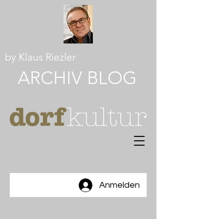
by Klaus Riezler
ARCHI
V
BLOG
Anmelden