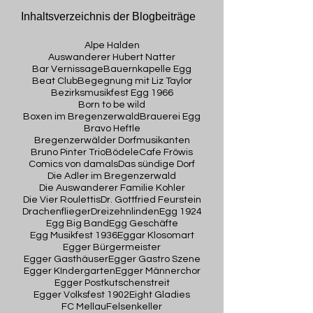
Inhaltsverzeichnis der Blogbeiträge
Alpe Halden
Auswanderer Hubert Natter
Bar Vernissage
Bauernkapelle Egg
Beat Club
Begegnung mit Liz Taylor
Bezirksmusikfest Egg 1966
Born to be wild
Boxen im Bregenzerwald
Brauerei Egg
Bravo Heftle
Bregenzerwälder Dorfmusikanten
Bruno Pinter Trio
Bödele
Cafe Fröwis
Comics von damals
Das sündige Dorf
Die Adler im Bregenzerwald
Die Auswanderer Familie Kohler
Die Vier Roulettis
Dr. Gottfried Feurstein
Drachenflieger
Dreizehnlinden
Egg 1924
Egg Big Band
Egg Geschäfte
Egg Musikfest 1936
Eggar Klosomart
Egger Bürgermeister
Egger Gasthäuser
Egger Gastro Szene
Egger KIndergarten
Egger Männerchor
Egger Postkutschenstreit
Egger Volksfest 1902
Eight Gladies
FC Mellau
Felsenkeller