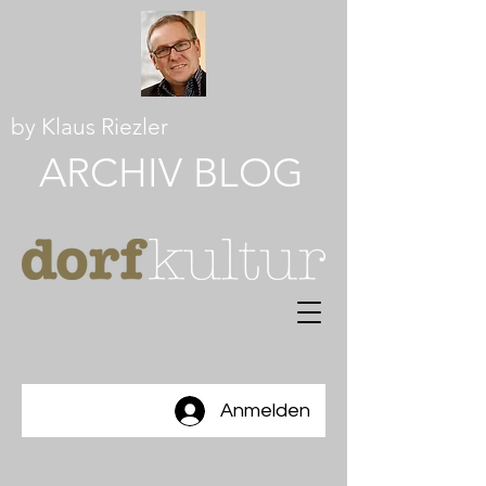
by Klaus Riezler
ARCHI
V
BLOG
Anmelden