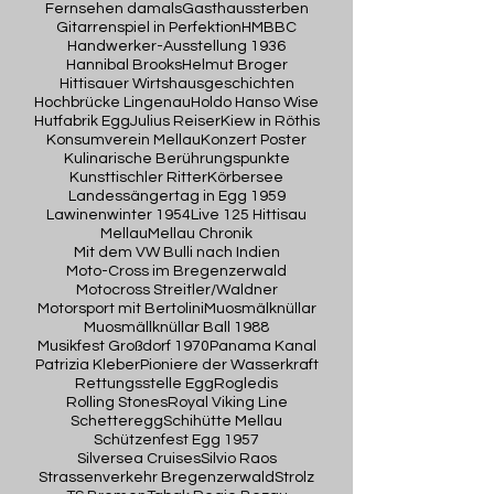
Fernsehen damals
Gasthaussterben
Gitarrenspiel in Perfektion
HMBBC
Handwerker-Ausstellung 1936
Hannibal Brooks
Helmut Broger
Hittisauer Wirtshausgeschichten
Hochbrücke Lingenau
Holdo Hanso Wise
Hutfabrik Egg
Julius Reiser
Kiew in Röthis
Konsumverein Mellau
Konzert Poster
Kulinarische Berührungspunkte
Kunsttischler Ritter
Körbersee
Landessängertag in Egg 1959
Lawinenwinter 1954
Live 125 Hittisau
Mellau
Mellau Chronik
Mit dem VW Bulli nach Indien
Moto-Cross im Bregenzerwald
Motocross Streitler/Waldner
Motorsport mit Bertolini
Muosmälknüllar
Muosmällknüllar Ball 1988
Musikfest Großdorf 1970
Panama Kanal
Patrizia Kleber
Pioniere der Wasserkraft
Rettungsstelle Egg
Rogledis
Rolling Stones
Royal Viking Line
Schetteregg
Schihütte Mellau
Schützenfest Egg 1957
Silversea Cruises
Silvio Raos
Strassenverkehr Bregenzerwald
Strolz