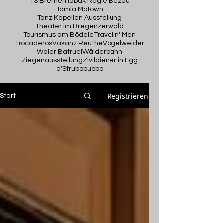
TS Bremen
Tabak Regie Bezau
Tamla Motown
Tanz Kapellen Ausstellung
Theater im Bregenzerwald
Tourismus am Bödele
Travelin' Men
Trocaderos
Vakanz Reuthe
Vogelweider
Waler Batruel
Wälderbahn
Ziegenausstellung
Zivildiener in Egg
d'Strubobuobo
Registrieren
Start