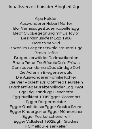
Inhaltsverzeichnis der Blogbeiträge
Alpe Halden
Auswanderer Hubert Natter
Bar Vernissage
Bauernkapelle Egg
Beat Club
Begegnung mit Liz Taylor
Bezirksmusikfest Egg 1966
Born to be wild
Boxen im Bregenzerwald
Brauerei Egg
Bravo Heftle
Bregenzerwälder Dorfmusikanten
Bruno Pinter Trio
Bödele
Cafe Fröwis
Comics von damals
Das sündige Dorf
Die Adler im Bregenzerwald
Die Auswanderer Familie Kohler
Die Vier Roulettis
Dr. Gottfried Feurstein
Drachenflieger
Dreizehnlinden
Egg 1924
Egg Big Band
Egg Geschäfte
Egg Musikfest 1936
Eggar Klosomart
Egger Bürgermeister
Egger Gasthäuser
Egger Gastro Szene
Egger KIndergarten
Egger Männerchor
Egger Postkutschenstreit
Egger Volksfest 1902
Eight Gladies
FC Mellau
Felsenkeller