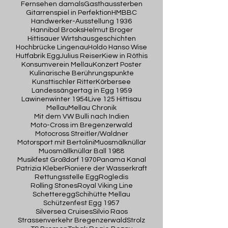
Fernsehen damals
Gasthaussterben
Gitarrenspiel in Perfektion
HMBBC
Handwerker-Ausstellung 1936
Hannibal Brooks
Helmut Broger
Hittisauer Wirtshausgeschichten
Hochbrücke Lingenau
Holdo Hanso Wise
Hutfabrik Egg
Julius Reiser
Kiew in Röthis
Konsumverein Mellau
Konzert Poster
Kulinarische Berührungspunkte
Kunsttischler Ritter
Körbersee
Landessängertag in Egg 1959
Lawinenwinter 1954
Live 125 Hittisau
Mellau
Mellau Chronik
Mit dem VW Bulli nach Indien
Moto-Cross im Bregenzerwald
Motocross Streitler/Waldner
Motorsport mit Bertolini
Muosmälknüllar
Muosmällknüllar Ball 1988
Musikfest Großdorf 1970
Panama Kanal
Patrizia Kleber
Pioniere der Wasserkraft
Rettungsstelle Egg
Rogledis
Rolling Stones
Royal Viking Line
Schetteregg
Schihütte Mellau
Schützenfest Egg 1957
Silversea Cruises
Silvio Raos
Strassenverkehr Bregenzerwald
Strolz