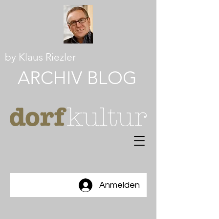
by Klaus Riezler
ARCHI
V
BLOG
Anmelden