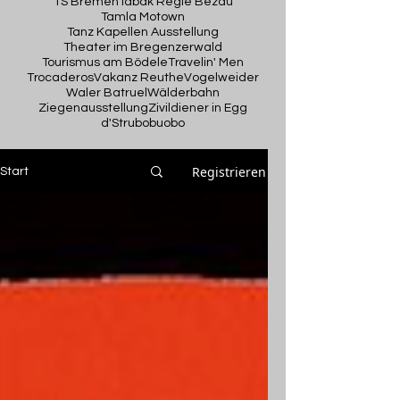
TS Bremen
Tabak Regie Bezau
Tamla Motown
Tanz Kapellen Ausstellung
Theater im Bregenzerwald
Tourismus am Bödele
Travelin' Men
Trocaderos
Vakanz Reuthe
Vogelweider
Waler Batruel
Wälderbahn
Ziegenausstellung
Zivildiener in Egg
d'Strubobuobo
Registrieren
Start