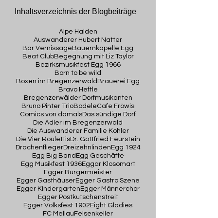
Inhaltsverzeichnis der Blogbeiträge
Alpe Halden
Auswanderer Hubert Natter
Bar Vernissage
Bauernkapelle Egg
Beat Club
Begegnung mit Liz Taylor
Bezirksmusikfest Egg 1966
Born to be wild
Boxen im Bregenzerwald
Brauerei Egg
Bravo Heftle
Bregenzerwälder Dorfmusikanten
Bruno Pinter Trio
Bödele
Cafe Fröwis
Comics von damals
Das sündige Dorf
Die Adler im Bregenzerwald
Die Auswanderer Familie Kohler
Die Vier Roulettis
Dr. Gottfried Feurstein
Drachenflieger
Dreizehnlinden
Egg 1924
Egg Big Band
Egg Geschäfte
Egg Musikfest 1936
Eggar Klosomart
Egger Bürgermeister
Egger Gasthäuser
Egger Gastro Szene
Egger KIndergarten
Egger Männerchor
Egger Postkutschenstreit
Egger Volksfest 1902
Eight Gladies
FC Mellau
Felsenkeller