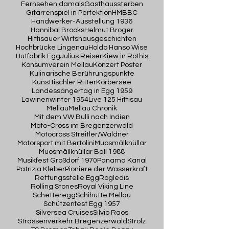
Fernsehen damals
Gasthaussterben
Gitarrenspiel in Perfektion
HMBBC
Handwerker-Ausstellung 1936
Hannibal Brooks
Helmut Broger
Hittisauer Wirtshausgeschichten
Hochbrücke Lingenau
Holdo Hanso Wise
Hutfabrik Egg
Julius Reiser
Kiew in Röthis
Konsumverein Mellau
Konzert Poster
Kulinarische Berührungspunkte
Kunsttischler Ritter
Körbersee
Landessängertag in Egg 1959
Lawinenwinter 1954
Live 125 Hittisau
Mellau
Mellau Chronik
Mit dem VW Bulli nach Indien
Moto-Cross im Bregenzerwald
Motocross Streitler/Waldner
Motorsport mit Bertolini
Muosmälknüllar
Muosmällknüllar Ball 1988
Musikfest Großdorf 1970
Panama Kanal
Patrizia Kleber
Pioniere der Wasserkraft
Rettungsstelle Egg
Rogledis
Rolling Stones
Royal Viking Line
Schetteregg
Schihütte Mellau
Schützenfest Egg 1957
Silversea Cruises
Silvio Raos
Strassenverkehr Bregenzerwald
Strolz