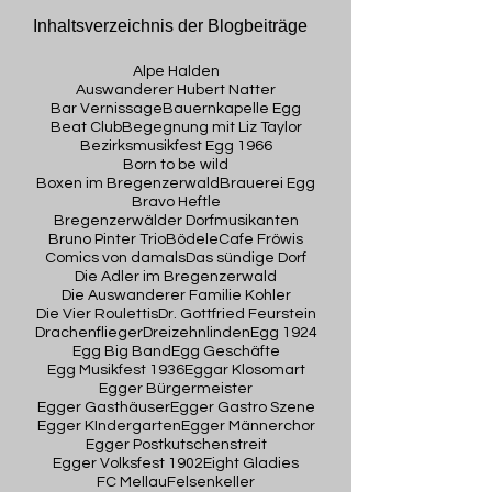
Inhaltsverzeichnis der Blogbeiträge
Alpe Halden
Auswanderer Hubert Natter
Bar Vernissage
Bauernkapelle Egg
Beat Club
Begegnung mit Liz Taylor
Bezirksmusikfest Egg 1966
Born to be wild
Boxen im Bregenzerwald
Brauerei Egg
Bravo Heftle
Bregenzerwälder Dorfmusikanten
Bruno Pinter Trio
Bödele
Cafe Fröwis
Comics von damals
Das sündige Dorf
Die Adler im Bregenzerwald
Die Auswanderer Familie Kohler
Die Vier Roulettis
Dr. Gottfried Feurstein
Drachenflieger
Dreizehnlinden
Egg 1924
Egg Big Band
Egg Geschäfte
Egg Musikfest 1936
Eggar Klosomart
Egger Bürgermeister
Egger Gasthäuser
Egger Gastro Szene
Egger KIndergarten
Egger Männerchor
Egger Postkutschenstreit
Egger Volksfest 1902
Eight Gladies
FC Mellau
Felsenkeller