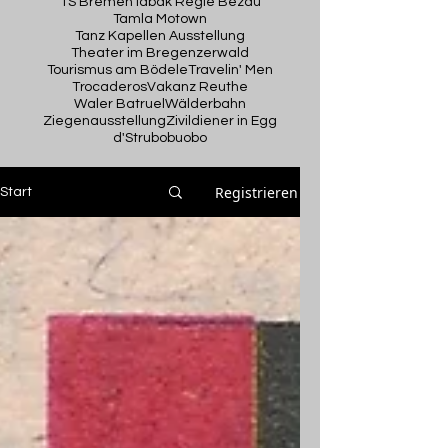
TS Bremen
Tabak Regie Bezau
Tamla Motown
Tanz Kapellen Ausstellung
Theater im Bregenzerwald
Tourismus am Bödele
Travelin' Men
Trocaderos
Vakanz Reuthe
Waler Batruel
Wälderbahn
Ziegenausstellung
Zivildiener in Egg
d'Strubobuobo
Registrieren
Start