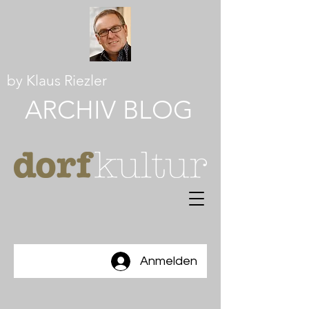
by Klaus Riezler
ARCHI
V
BLOG
Anmelden